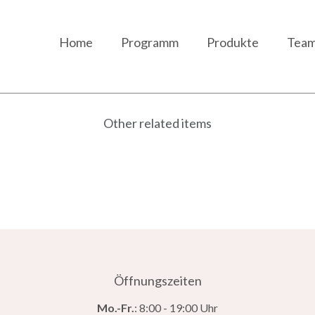
Home
Programm
Produkte
Tea
Other related items
Slowly-cooked lamb leg
Öffnungszeiten
Mo.-Fr.
: 8:00 - 19:00 Uhr